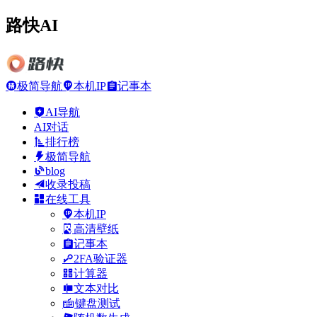
路快AI
极简导航
本机IP
记事本
AI导航
AI对话
排行榜
极简导航
blog
收录投稿
在线工具
本机IP
高清壁纸
记事本
2FA验证器
计算器
文本对比
键盘测试