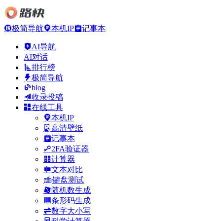
极简导航
本机IP
记事本
AI导航
AI对话
排行榜
极简导航
blog
收录投稿
在线工具
本机IP
高清壁纸
记事本
2FA验证器
计算器
文本对比
键盘测试
随机数生成
条形码生成
数字大小写