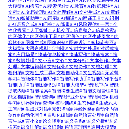
AI内容分析
# AI写作
# AI写作工具
# AI办公
# AI助手
# AI
大模型
# AI搜索
# AI搜索优化
# AI教育
# AI数据标注
# AI
文档
# AI文档处理
# AI文档理解
# AI文档生成
# AI文章解
读
# AI智能助手
# AI画图
# AI翻译
# AI翻译工具
# AI识别
# AI语音合成
# AI问答
# AI降重
# AI风险评估
# 一言
# 个
性化搜索
# 人工智能
# 人机交互
# 信息整合
# 信息检索
#
内容优化
# 内容创作工具
# 内容润色
# 内容生成引擎
# 内
容转化
# 图像生成
# 图像识别
# 图表设计
# 多模态交互
#
大模型
# 大语言模型
# 定制化
# 实时文档处理
# 对话式搜
索
# 应用场景
# 快速信息检索
# 快速写作
# 快速搜索
# 搜
索
# 数据处理
# 文小言
# 文心
# 文本分析
# 文本创作
# 文本
处理
# 文本编辑器
# 文档优化
# 文档协作
# 文档处理
# 文
档归纳
# 文档生成工具
# 文档自动化
# 文生视频
# 无监督
学习
# 智能体
# 智能写作
# 智能写作助手
# 智能写作平台
#
智能助手
# 智能图像识别
# 智能大模型
# 智能扩写
# 智能
提取内容
# 智能搜索
# 智能摘要生成
# 智能文档管理
# 智
能文档编辑
# 智能查询
# 智能行业分析
# 智能问答
# 机器
学习
# 机器翻译
# 查询
# 模型训练
# 生态构建
# 生成式人
工智能
# 生成式对话
# 知识增强
# 神经网络
# 自动化内容
创作
# 自动化写作
# 自动化编辑
# 自然语言处理
# 自然语
言生成
# 言小文
# 论文降重
# 语义关系
# 语义分析
# 语义
搜索
# 语义理解
# 语义识别
# 跨语言理解
# 通用大模型
#