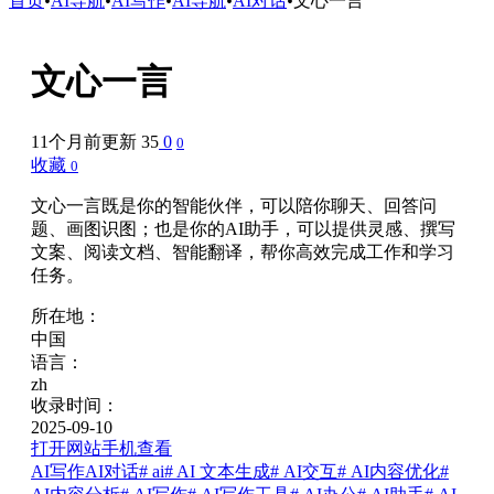
首页
•
AI导航
•
AI写作
•
AI导航
•
AI对话
•
文心一言
文心一言
11个月前更新
35
0
0
收藏
0
文心一言既是你的智能伙伴，可以陪你聊天、回答问
题、画图识图；也是你的AI助手，可以提供灵感、撰写
文案、阅读文档、智能翻译，帮你高效完成工作和学习
任务。
所在地：
中国
语言：
zh
收录时间：
2025-09-10
打开网站
手机查看
AI写作
AI对话
# ai
# AI 文本生成
# AI交互
# AI内容优化
#