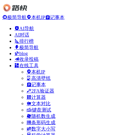
极简导航
本机IP
记事本
AI导航
AI对话
排行榜
极简导航
blog
收录投稿
在线工具
本机IP
高清壁纸
记事本
2FA验证器
计算器
文本对比
键盘测试
随机数生成
条形码生成
数字大小写