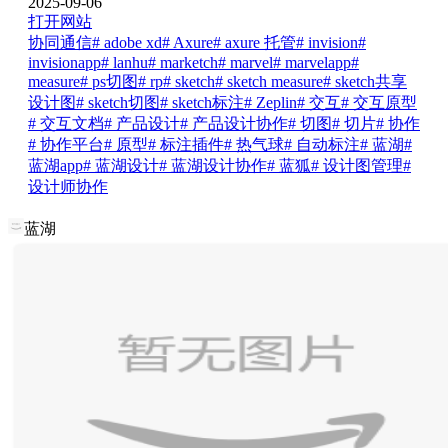
2025-09-06
打开网站
协同通信
# adobe xd
# Axure
# axure 托管
# invision
#
invisionapp
# lanhu
# marketch
# marvel
# marvelapp
#
measure
# ps切图
# rp
# sketch
# sketch measure
# sketch共享
设计图
# sketch切图
# sketch标注
# Zeplin
# 交互
# 交互原型
# 交互文档
# 产品设计
# 产品设计协作
# 切图
# 切片
# 协作
# 协作平台
# 原型
# 标注插件
# 热气球
# 自动标注
# 蓝湖
#
蓝湖app
# 蓝湖设计
# 蓝湖设计协作
# 蓝狐
# 设计图管理
#
设计师协作
蓝湖