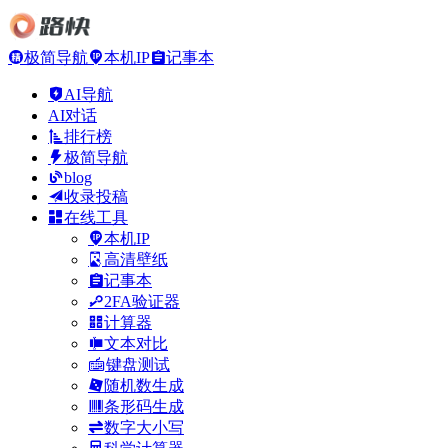
极简导航
本机IP
记事本
AI导航
AI对话
排行榜
极简导航
blog
收录投稿
在线工具
本机IP
高清壁纸
记事本
2FA验证器
计算器
文本对比
键盘测试
随机数生成
条形码生成
数字大小写