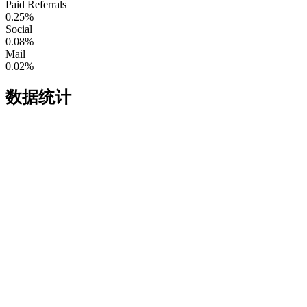
Paid Referrals
0.25%
Social
0.08%
Mail
0.02%
数据统计