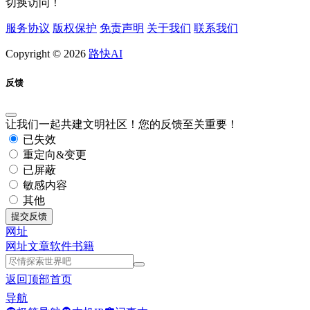
切换访问！
服务协议
版权保护
免责声明
关于我们
联系我们
Copyright © 2026
路快AI
反馈
让我们一起共建文明社区！您的反馈至关重要！
已失效
重定向&变更
已屏蔽
敏感内容
其他
提交反馈
网址
网址
文章
软件
书籍
返回顶部
首页
导航