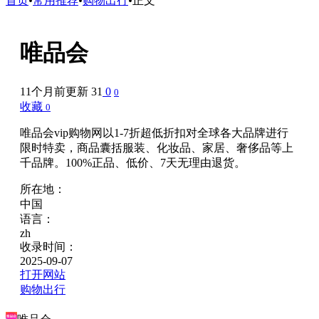
首页
•
常用推荐
•
购物出行
•
正文
唯品会
11个月前更新
31
0
0
收藏
0
唯品会vip购物网以1-7折超低折扣对全球各大品牌进行
限时特卖，商品囊括服装、化妆品、家居、奢侈品等上
千品牌。100%正品、低价、7天无理由退货。
所在地：
中国
语言：
zh
收录时间：
2025-09-07
打开网站
购物出行