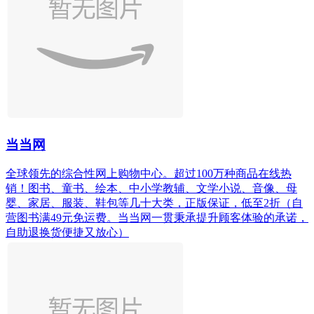
当当网
全球领先的综合性网上购物中心。超过100万种商品在线热
销！图书、童书、绘本、中小学教辅、文学小说、音像、母
婴、家居、服装、鞋包等几十大类，正版保证，低至2折（自
营图书满49元免运费。当当网一贯秉承提升顾客体验的承诺，
自助退换货便捷又放心）