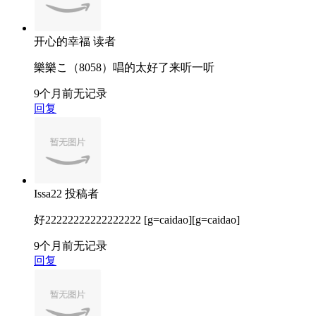
开心的幸福
读者
樂樂こ（8058）唱的太好了来听一听
9个月前
无记录
回复
Issa22
投稿者
好22222222222222222 [g=caidao][g=caidao]
9个月前
无记录
回复