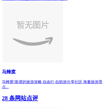
马蜂窝
马蜂窝!靠谱的旅游攻略,自由行,自助游分享社区,海量旅游景
点...
28 条网站点评