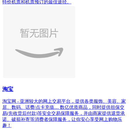
特价机票和机票预订的最佳途径。
淘宝
淘宝网 - 亚洲较大的网上交易平台，提供各类服饰、美容、家
居、数码、话费/点卡充值… 数亿优质商品，同时提供担保交
易(先收货后付款)等安全交易保障服务，并由商家提供退货承
诺、破损补寄等消费者保障服务，让你安心享受网上购物乐
趣！