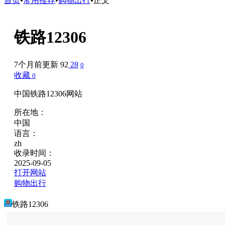
首页
•
常用推荐
•
购物出行
•
正文
铁路12306
7个月前更新
92
28
0
收藏
0
中国铁路12306网站
所在地：
中国
语言：
zh
收录时间：
2025-09-05
打开网站
购物出行
铁路12306