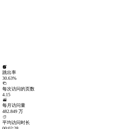
跳出率
30.63%
每次访问的页数
4.15
每月访问量
482.849 万
平均访问时长
00:02:28