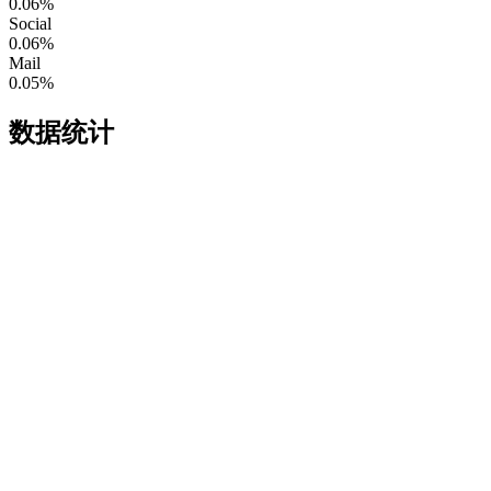
0.06%
Social
0.06%
Mail
0.05%
数据统计