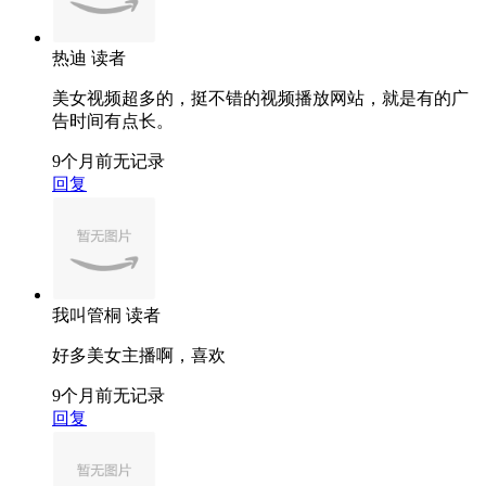
热迪
读者
美女视频超多的，挺不错的视频播放网站，就是有的广
告时间有点长。
9个月前
无记录
回复
我叫管桐
读者
好多美女主播啊，喜欢
9个月前
无记录
回复