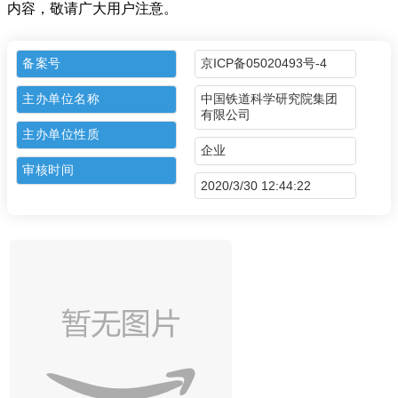
内容，敬请广大用户注意。
备案号
京ICP备05020493号-4
主办单位名称
中国铁道科学研究院集团
有限公司
主办单位性质
企业
审核时间
2020/3/30 12:44:22