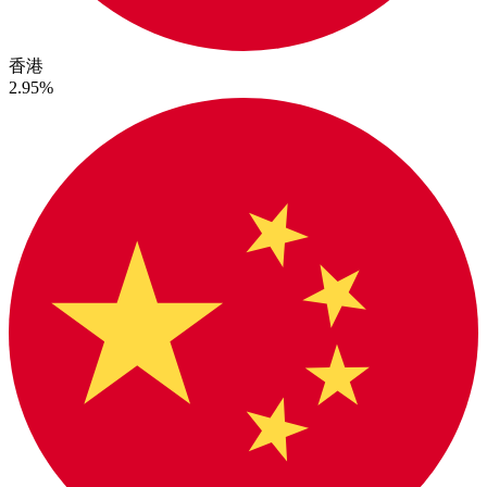
香港
2.95%