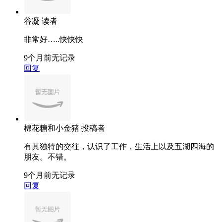
谷凝
读者
非常好…..快快快
9个月前
无记录
回复
棉花糖和小金猪
投稿者
有其独特的交往，认识了工作，生活上以及五湖四海的
朋友。不错。
9个月前
无记录
回复