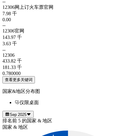
--
12306网上订火车票官网
7.98 千
0.00
--
12306官网
143.97 千
3.63 千
--
12306
433.82 千
181.33 千
0.780000
查看更多关键词
国家&地区分布图
仅限桌面
Sep 2025
排名前 5 的国家 & 地区
国家 & 地区