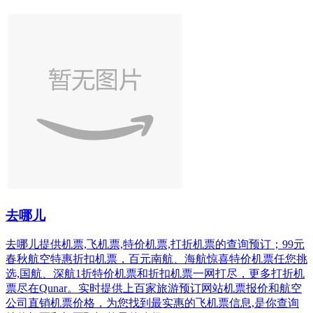
去哪儿
去哪儿提供机票,飞机票,特价机票,打折机票的查询预订；99元
春秋航空特惠折扣机票，百元南航、海航惊喜特价机票任您挑
选,国航、深航1折特价机票和折扣机票一网打尽，更多打折机
票尽在Qunar。实时提供上百家旅游预订网站机票报价和航空
公司直销机票价格，为您找到最实惠的飞机票信息,是你查询