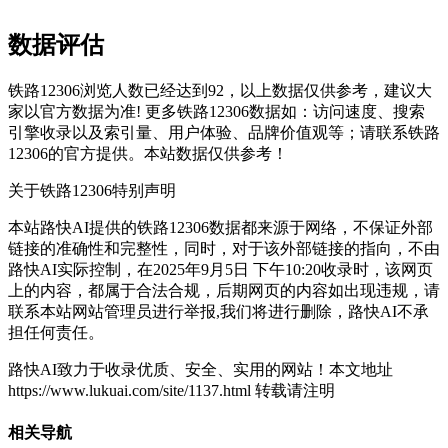
数据评估
铁路12306浏览人数已经达到92，以上数据仅供参考，建议大
家以官方数据为准! 更多铁路12306数据如：访问速度、搜索
引擎收录以及索引量、用户体验、品牌价值观等；请联系铁路
12306的官方提供。本站数据仅供参考！
关于铁路12306
特别声明
本站路快AI提供的铁路12306数据都来源于网络，不保证外部
链接的准确性和完整性，同时，对于该外部链接的指向，不由
路快AI实际控制，在2025年9月5日 下午10:20收录时，该网页
上的内容，都属于合法合规，后期网页的内容如出现违规，请
联系本站网站管理员进行举报,我们将进行删除，路快AI不承
担任何责任。
路快AI致力于收录优质、安全、实用的网站！
本文地址
https://www.lukuai.com/site/1137.html 转载请注明
相关导航