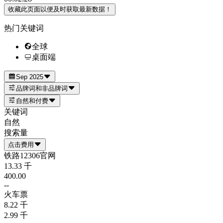
收藏此页面以便及时获取最新数据！
热门关键词
全球
桌面端
Sep 2025
品牌词和非品牌词
自然和付费
关键词
自然
搜索量
点击费用
铁路12306官网
13.33 千
400.00
--
火车票
8.22 千
2.99 千