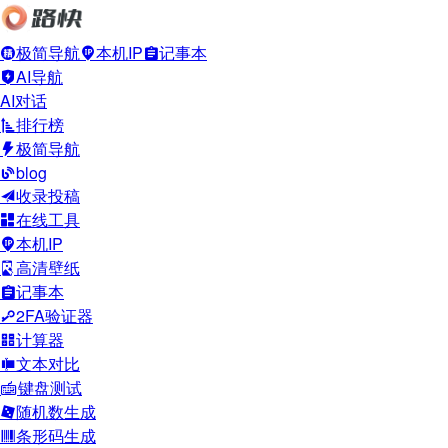
极简导航
本机IP
记事本
AI导航
AI对话
排行榜
极简导航
blog
收录投稿
在线工具
本机IP
高清壁纸
记事本
2FA验证器
计算器
文本对比
键盘测试
随机数生成
条形码生成