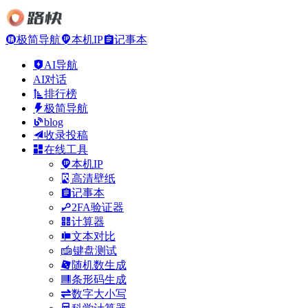
极简导航
本机IP
记事本
AI导航
AI对话
排行榜
极简导航
blog
收录投稿
在线工具
本机IP
高清壁纸
记事本
2FA验证器
计算器
文本对比
键盘测试
随机数生成
条形码生成
数字大小写