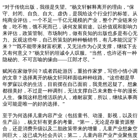
“对于传统出版，我很是失望。”杨文轩解释离开的理由，“保
守、封闭、自负、自大、虚伪，是我给这个行业打的标签。从
纯商业评估，一个不足一千亿元规模的产业，整个产业链来分
食，吃不饱，饿不死而已，谈何发展前途。以价值观和影响力
来评估，政策管制、市场制约，做有良知的出版也多是有心无
力。反观这些年，自己所策划的种种畅销书，有几本能沉淀下
来？”“既不能带来财富积累，又无法作为心灵支撑，继续下去
又有何意义？”杨文轩的坦诚令人叹服。“当然，也许还有一种
隐秘的、不可言喻的缘由——江郎才尽。”
赋闲在家做学问？或者四处游历，重拾作家梦，写些小情小调
的文章？选择离开的杨文轩同样面临种种歧路。“这些都是早
年梦寐以求的生活，目前摆在自己面前，我竟然迟疑了。想象
都很美好，不过是一种调剂，无法支撑自己未来数十年的漫长
人生。像我这样思维活跃的人，难耐寂寞，所以，继续从事商
业可能是唯一的好的选择。”
至于为何选择儿童内容产业（包括童书、动漫、影视，以及衍
生产品），杨文轩有更多的考量。“第一，无论是存量资源整
合，还是消费升级以及二胎政策带来的增量，儿童产业想象空
间巨大，这已成为社会共识；第二，儿童内容产业产业聚焦度