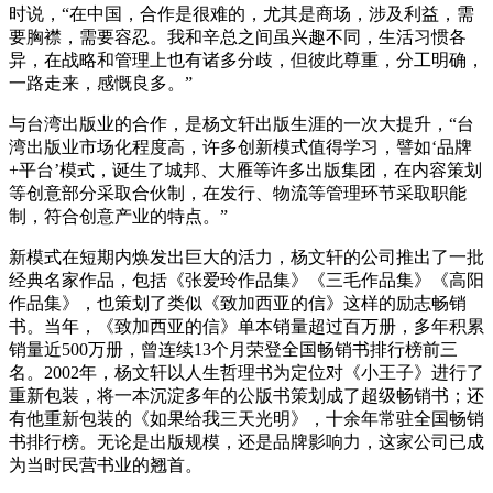
时说，“在中国，合作是很难的，尤其是商场，涉及利益，需
要胸襟，需要容忍。我和辛总之间虽兴趣不同，生活习惯各
异，在战略和管理上也有诸多分歧，但彼此尊重，分工明确，
一路走来，感慨良多。”
与台湾出版业的合作，是杨文轩出版生涯的一次大提升，“台
湾出版业市场化程度高，许多创新模式值得学习，譬如‘品牌
+平台’模式，诞生了城邦、大雁等许多出版集团，在内容策划
等创意部分采取合伙制，在发行、物流等管理环节采取职能
制，符合创意产业的特点。”
新模式在短期内焕发出巨大的活力，杨文轩的公司推出了一批
经典名家作品，包括《张爱玲作品集》《三毛作品集》《高阳
作品集》，也策划了类似《致加西亚的信》这样的励志畅销
书。当年，《致加西亚的信》单本销量超过百万册，多年积累
销量近500万册，曾连续13个月荣登全国畅销书排行榜前三
名。2002年，杨文轩以人生哲理书为定位对《小王子》进行了
重新包装，将一本沉淀多年的公版书策划成了超级畅销书；还
有他重新包装的《如果给我三天光明》，十余年常驻全国畅销
书排行榜。无论是出版规模，还是品牌影响力，这家公司已成
为当时民营书业的翘首。