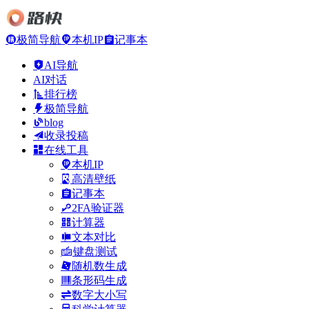
极简导航
本机IP
记事本
AI导航
AI对话
排行榜
极简导航
blog
收录投稿
在线工具
本机IP
高清壁纸
记事本
2FA验证器
计算器
文本对比
键盘测试
随机数生成
条形码生成
数字大小写