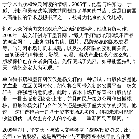
于学术出版和经典阅读的情结，2005年，他曾与许知远、于
威、张帆和吴晓波等朋友共同创办了单向街书店，这是目前国
内高品位的学术思想书店之一，被誉为北京的文化地标。
针对大众阅读向文化娱乐产业倾斜的趋势，他也有所动作。
2006年，杨文轩创办了墨客网，“致力于打造知识和娱乐产品
的淘宝网”，其业务包括书稿、图片、品牌形象的版权交易
等。当时因市场时机未成熟，以及技术团队的变动而关闭。
“当初还没有IP概念，影视、动漫、游戏产业也没有这么热，
版权保护也存在诸多问题。先行便成了先烈。如果能坚持到今
天，情势必定大为可观。”
单向街书店和墨客网仅仅是杨文轩的一种尝试，出版依然是他
的主业。在互联网时代，如何将公司带入新的发展平台，杨文
轩有一种强烈的危机感。此时，资本市场开始青睐出版传媒
业，一批出版集团纷纷上市，并且向民营策划公司伸出橄榄
枝。但最终杨文轩与合作伙伴还是接受了盛大文学的投资。他
说：“这种选择第一是基于资本市场思考的，列如未来可能的
收益预估；其次也有个人的小心思——重新回到互联网。”
2009年7月，华文天下与盛大文学签署了战略投资协议，出让
公司51%的股权。这是民营书业与互联网资本较早的合作案