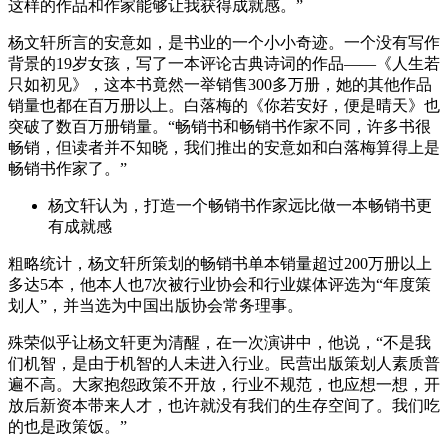
这样的作品和作家能够让我获得成就感。”
杨文轩所言的安意如，是书业的一个小小奇迹。一个没有写作
背景的19岁女孩，写了一本评论古典诗词的作品——《人生若
只如初见》，这本书竟然一举销售300多万册，她的其他作品
销量也都在百万册以上。白落梅的《你若安好，便是晴天》也
突破了数百万册销量。“畅销书和畅销书作家不同，许多书很
畅销，但读者并不知晓，我们推出的安意如和白落梅算得上是
畅销书作家了。”
杨文轩认为，打造一个畅销书作家远比做一本畅销书更
有成就感
粗略统计，杨文轩所策划的畅销书单本销量超过200万册以上
多达5本，他本人也7次被行业协会和行业媒体评选为“年度策
划人”，并当选为中国出版协会常务理事。
殊荣似乎让杨文轩更为清醒，在一次演讲中，他说，“不是我
们机智，是由于机智的人未进入行业。民营出版策划人素质普
遍不高。大家抱怨政策不开放，行业不规范，也应想一想，开
放后新资本带来人才，也许就没有我们的生存空间了。我们吃
的也是政策饭。”