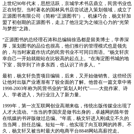
上世纪90年代末，思想活跃，京城学术书店鼎立，民营书业也
正在转型。当时著名的国林风书店尝试进入策划领域，成立了
正源图书有限公司（简称“正源图书”）。机缘巧合，杨文轩加
盟了初创期的正源图书，走上了他注定为之倾注心力的“光荣
与梦想”之路。
“正源图书的总经理石涛和总编辑徐迅都是留美博士，学养深
厚，策划图书的品位也很高，他们推行的管理模式也是领先
的，与当时家庭作坊式的民营书业不可同日而语。”杨文轩庆
幸自己一开始就能站在比较高的起点上。“在海淀图书城的地
下室，我学到了许多东西，也认识了许多人。”
最初，杨文轩负责项目编辑，后来，又开始做销售。这些经历
让他对出版产业逐渐有了较全面的了解。他曾在一篇文章中将
1998-2003年称为民营书业的“策划人时代”——大批作家、诗
人、学者进入，为行业注入了新力量。
1999年，第一次互联网创业高潮来临，传统出版传媒业出现了
人才大流动。“当当的李国庆是做书出身的，卓越网的陈年曾
在纸媒的书评版做过总编。”年底，杨文轩进入刚成立不久的
当当网，担任总编。短短一年，他实现了向互联网的跨界。不
久，杨文轩又被当时最大的电商平台8848网站高薪挖走。