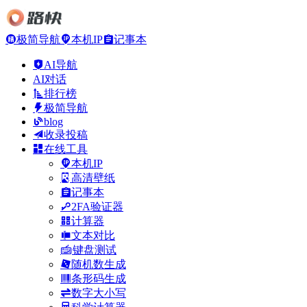
极简导航
本机IP
记事本
AI导航
AI对话
排行榜
极简导航
blog
收录投稿
在线工具
本机IP
高清壁纸
记事本
2FA验证器
计算器
文本对比
键盘测试
随机数生成
条形码生成
数字大小写