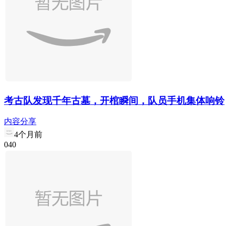
考古队发现千年古墓，开棺瞬间，队员手机集体响铃
内容分享
4个月前
0
4
0