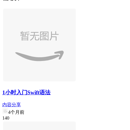
1小时入门Swift语法
内容分享
4个月前
1
4
0