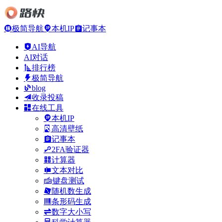
极简导航
本机IP
记事本
AI导航
AI对话
排行榜
极简导航
blog
收录投稿
在线工具
本机IP
高清壁纸
记事本
2FA验证器
计算器
文本对比
键盘测试
随机数生成
条形码生成
数字大小写