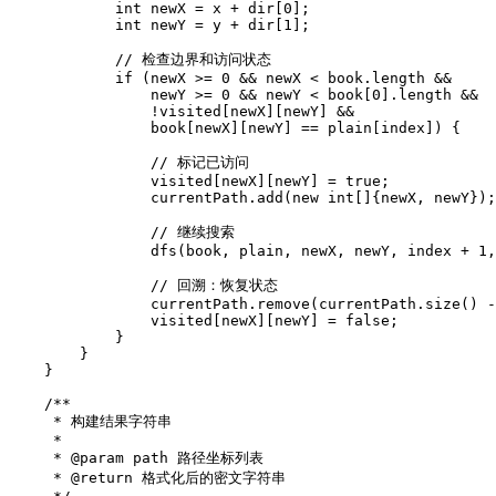
            int newX = x + dir[0];

            int newY = y + dir[1];

            // 检查边界和访问状态

            if (newX >= 0 && newX < book.length && 

                newY >= 0 && newY < book[0].length && 

                !visited[newX][newY] && 

                book[newX][newY] == plain[index]) {

                // 标记已访问

                visited[newX][newY] = true;

                currentPath.add(new int[]{newX, newY});

                // 继续搜索

                dfs(book, plain, newX, newY, index + 1,
                // 回溯：恢复状态

                currentPath.remove(currentPath.size() -
                visited[newX][newY] = false;

            }

        }

    }

    /**

     * 构建结果字符串

     * 

     * @param path 路径坐标列表

     * @return 格式化后的密文字符串
