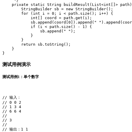
     */

    private static String buildResult(List<int[]> path)
        StringBuilder sb = new StringBuilder();

        for (int i = 0; i < path.size(); i++) {

            int[] coord = path.get(i);

            sb.append(coord[0]).append(" ").append(coor
            if (i < path.size() - 1) {

                sb.append(" ");

            }

        }

        return sb.toString();

    }

}
测试用例演示
测试用例1：单个数字
// 输入：

// 0 0 2

// 1 3 4

// 6 6 4

//

// 3

//

// 输出：1 1