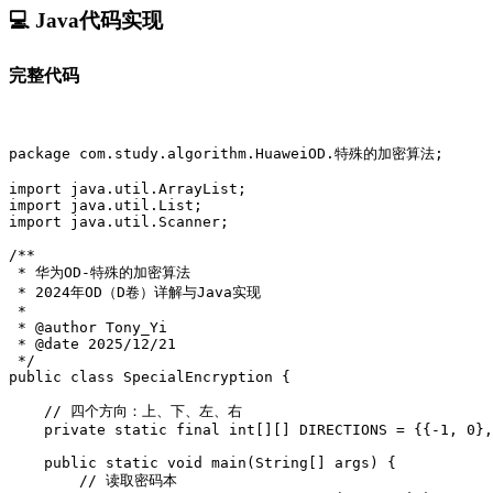
💻 Java代码实现
完整代码
package com.study.algorithm.HuaweiOD.特殊的加密算法;

import java.util.ArrayList;

import java.util.List;

import java.util.Scanner;

/**

 * 华为OD-特殊的加密算法

 * 2024年OD（D卷）详解与Java实现

 * 

 * @author Tony_Yi

 * @date 2025/12/21

 */

public class SpecialEncryption {

    // 四个方向：上、下、左、右

    private static final int[][] DIRECTIONS = {{-1, 0},
    public static void main(String[] args) {

        // 读取密码本
