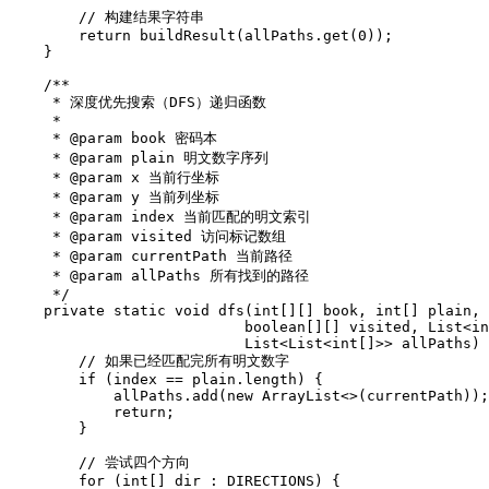
        // 构建结果字符串

        return buildResult(allPaths.get(0));

    }

    /**

     * 深度优先搜索（DFS）递归函数

     * 

     * @param book 密码本

     * @param plain 明文数字序列

     * @param x 当前行坐标

     * @param y 当前列坐标

     * @param index 当前匹配的明文索引

     * @param visited 访问标记数组

     * @param currentPath 当前路径

     * @param allPaths 所有找到的路径

     */

    private static void dfs(int[][] book, int[] plain, 
                           boolean[][] visited, List<in
                           List<List<int[]>> allPaths) 
        // 如果已经匹配完所有明文数字

        if (index == plain.length) {

            allPaths.add(new ArrayList<>(currentPath));

            return;

        }

        // 尝试四个方向

        for (int[] dir : DIRECTIONS) {
