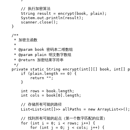
        // 执行加密算法

        String result = encrypt(book, plain);

        System.out.println(result);

        scanner.close();

    }

    /**

     * 加密主函数

     * 

     * @param book 密码本二维数组

     * @param plain 明文数字数组

     * @return 加密结果字符串

     */

    private static String encrypt(int[][] book, int[] p
        if (plain.length == 0) {

            return "";

        }

        int rows = book.length;

        int cols = book[0].length;

        // 存储所有可能的路径

        List<List<int[]>> allPaths = new ArrayList<>();

        // 找到所有可能的起点（第一个数字匹配的位置）

        for (int i = 0; i < rows; i++) {

            for (int j = 0; j < cols; j++) {
