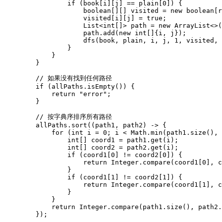
                if (book[i][j] == plain[0]) {

                    boolean[][] visited = new boolean[r
                    visited[i][j] = true;

                    List<int[]> path = new ArrayList<>(
                    path.add(new int[]{i, j});

                    dfs(book, plain, i, j, 1, visited, 
                }

            }

        }

        // 如果没有找到任何路径

        if (allPaths.isEmpty()) {

            return "error";

        }

        // 按字典序排序所有路径

        allPaths.sort((path1, path2) -> {

            for (int i = 0; i < Math.min(path1.size(), 
                int[] coord1 = path1.get(i);

                int[] coord2 = path2.get(i);

                if (coord1[0] != coord2[0]) {

                    return Integer.compare(coord1[0], c
                }

                if (coord1[1] != coord2[1]) {

                    return Integer.compare(coord1[1], c
                }

            }

            return Integer.compare(path1.size(), path2.
        });
