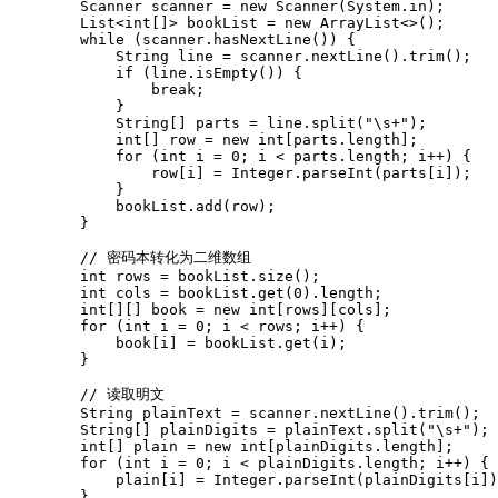
        Scanner scanner = new Scanner(System.in);

        List<int[]> bookList = new ArrayList<>();

        while (scanner.hasNextLine()) {

            String line = scanner.nextLine().trim();

            if (line.isEmpty()) {

                break;

            }

            String[] parts = line.split("\s+");

            int[] row = new int[parts.length];

            for (int i = 0; i < parts.length; i++) {

                row[i] = Integer.parseInt(parts[i]);

            }

            bookList.add(row);

        }

        // 密码本转化为二维数组

        int rows = bookList.size();

        int cols = bookList.get(0).length;

        int[][] book = new int[rows][cols];

        for (int i = 0; i < rows; i++) {

            book[i] = bookList.get(i);

        }

        // 读取明文

        String plainText = scanner.nextLine().trim();

        String[] plainDigits = plainText.split("\s+");

        int[] plain = new int[plainDigits.length];

        for (int i = 0; i < plainDigits.length; i++) {

            plain[i] = Integer.parseInt(plainDigits[i])
        }
