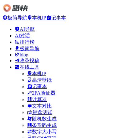
极简导航
本机IP
记事本
AI导航
AI对话
排行榜
极简导航
blog
收录投稿
在线工具
本机IP
高清壁纸
记事本
2FA验证器
计算器
文本对比
键盘测试
随机数生成
条形码生成
数字大小写