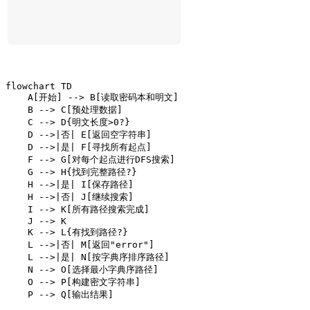
flowchart TD

    A[开始] --> B[读取密码本和明文]

    B --> C[预处理数据]

    C --> D{明文长度>0?}

    D -->|否| E[返回空字符串]

    D -->|是| F[寻找所有起点]

    F --> G[对每个起点进行DFS搜索]

    G --> H{找到完整路径?}

    H -->|是| I[保存路径]

    H -->|否| J[继续搜索]

    I --> K[所有路径搜索完成]

    J --> K

    K --> L{有找到路径?}

    L -->|否| M[返回"error"]

    L -->|是| N[按字典序排序路径]

    N --> O[选择最小字典序路径]

    O --> P[构建密文字符串]

    P --> Q[输出结果]