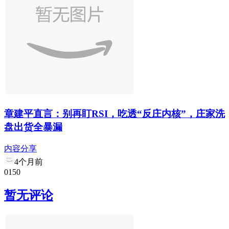
章建平直言：别再盯RSI，吃透“反庄内核”，庄家洗
盘出货全暴漏
内容分享
4个月前
0
15
0
暂无评论