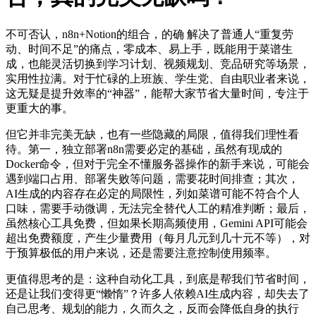
不可否认，n8n+Notion的组合，的确 解决了普通人“重复劳
动、时间不足”的痛点，零成本、易上手，既能用于菜谱生
成，也能灵活切换到学习计划、视频规划、竞品研究等场景，
实用性拉满。对于忙碌的上班族、学生党、自由职业者来说，
这无疑是提升效率的“神器”，能帮大家节省大量时间，专注于
更重大的事。
但它并非完美无缺，也有一些隐藏的局限，值得我们理性看
待。第一，独立部署n8n需要必定的基础，虽然有现成的
Docker命令，但对于完全不懂服务器操作的新手来说，可能会
遇到端口占用、部署失败等问题，需要花时间排查；其次，
AI生成的内容存在必定的局限性，列如菜谱可能不符合个人
口味，需要手动微调，无法完全替代人工的精准判断；最后，
虽然核心工具免费，但如果长期高频使用，Gemini API可能会
超出免费额度，产生少量费用（每月几元到几十元不等），对
于预算极低的用户来说，还是需要注意控制使用频率。
更值得思考的是：这种自动化工具，到底是帮我们节省时间，
还是让我们变得更“懒惰”？许多人依赖AI生成内容，却失去了
自己思考、规划的能力，久而久之，反而会降低自身的执行