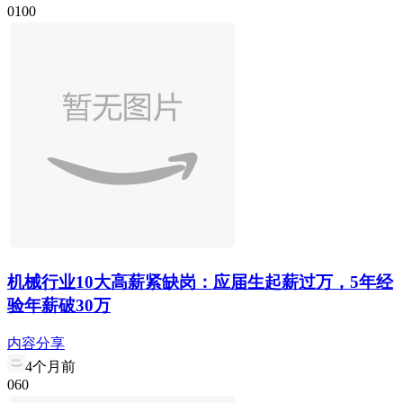
0
10
0
机械行业10大高薪紧缺岗：应届生起薪过万，5年经
验年薪破30万
内容分享
4个月前
0
6
0