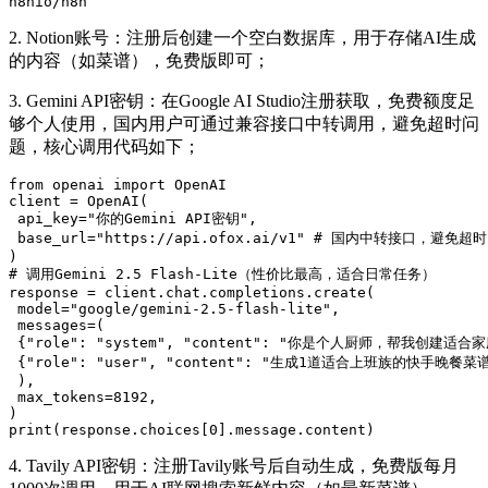
n8nio/n8n
2. Notion账号：注册后创建一个空白数据库，用于存储AI生成
的内容（如菜谱），免费版即可；
3. Gemini API密钥：在Google AI Studio注册获取，免费额度足
够个人使用，国内用户可通过兼容接口中转调用，避免超时问
题，核心调用代码如下；
from
 openai 
import
 OpenAI

client = OpenAI(

 api_key=
"你的Gemini API密钥"
,

 base_url=
"https://api.ofox.ai/v1"
# 国内中转接口，避免超时
# 调用Gemini 2.5 Flash-Lite（性价比最高，适合日常任务）
response = client.chat.completions.create(

 model=
"google/gemini-2.5-flash-lite"
,

 messages=(

 {
"role"
: 
"system"
, 
"content"
: 
"你是个人厨师，帮我创建适合家
 {
"role"
: 
"user"
, 
"content"
: 
"生成1道适合上班族的快手晚餐菜谱
 ),

 max_tokens=
8192
,

print
(response.choices[
0
].message.content)
4. Tavily API密钥：注册Tavily账号后自动生成，免费版每月