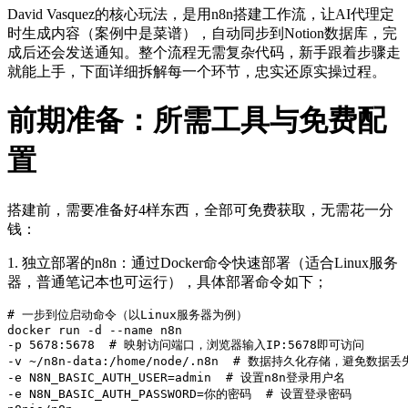
David Vasquez的核心玩法，是用n8n搭建工作流，让AI代理定
时生成内容（案例中是菜谱），自动同步到Notion数据库，完
成后还会发送通知。整个流程无需复杂代码，新手跟着步骤走
就能上手，下面详细拆解每一个环节，忠实还原实操过程。
前期准备：所需工具与免费配
置
搭建前，需要准备好4样东西，全部可免费获取，无需花一分
钱：
1. 独立部署的n8n：通过Docker命令快速部署（适合Linux服务
器，普通笔记本也可运行），具体部署命令如下；
# 一步到位启动命令（以Linux服务器为例）
docker
 run -d --name n8n 

-p 
5678
:
5678
# 映射访问端口，浏览器输入IP:5678即可访问
-v ~/n8n-data:/home/node/.n8n  
# 数据持久化存储，避免数据丢
-e N8N_BASIC_AUTH_USER=admin  
# 设置n8n登录用户名
-e N8N_BASIC_AUTH_PASSWORD=你的密码  
# 设置登录密码