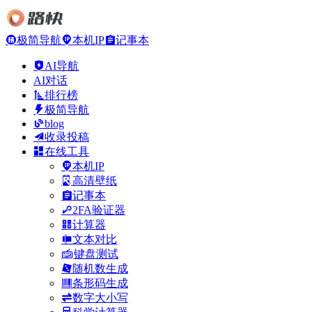
极简导航
本机IP
记事本
AI导航
AI对话
排行榜
极简导航
blog
收录投稿
在线工具
本机IP
高清壁纸
记事本
2FA验证器
计算器
文本对比
键盘测试
随机数生成
条形码生成
数字大小写