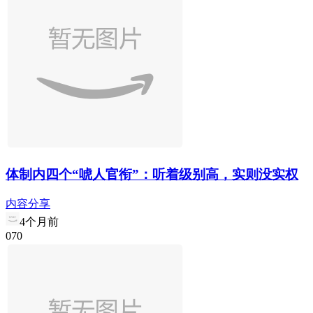
体制内四个“唬人官衔”：听着级别高，实则没实权
内容分享
4个月前
0
7
0