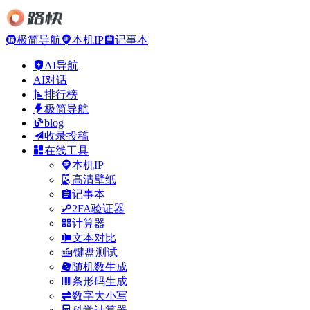
极简导航
本机IP
记事本
AI导航
AI对话
排行榜
极简导航
blog
收录投稿
在线工具
本机IP
高清壁纸
记事本
2FA验证器
计算器
文本对比
键盘测试
随机数生成
条形码生成
数字大小写