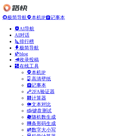
极简导航
本机IP
记事本
AI导航
AI对话
排行榜
极简导航
blog
收录投稿
在线工具
本机IP
高清壁纸
记事本
2FA验证器
计算器
文本对比
键盘测试
随机数生成
条形码生成
数字大小写