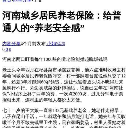
首页
•
内容分享
•
正文
河南城乡居民养老保险：给普
通人的“养老安全感”
内容分享
4个月前发布
小娟5420
6
0
0
河南老两口盯着每年1000块的养老险能撑起晚饭钱吗
老王头今年四月在杞县菜市场摆蒜苔摊，他六点准时收摊去村
委会问城乡居民养老保险咋交，村干部翻着台账说他只交了12
年，还差3年才能到60岁领钱，这让他皱着眉头说不晓得后来
腿脚行不行。旁边卖咸菜的赵婶插话，说自己去年在“河南社
保”小程序上补了两年的费，一次点2000块，过几分钟电子票
据就出来，连村里的年轻人都说太方便。
七十二岁的王大娘一直靠133元基础养老金，她老伴走得早，
儿子在昆山干活，一年就端午和腊月能打电话，她去年冬天咳
嗽半个月不敢去镇里卫生院，只在家喝姜汤，村里人看她对着