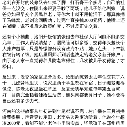
老刘在开封的装修队去年掉了脚，打石膏三个多月，自己的社
保一点没交，住院出来跟妻子吵了两场，他儿子给他列账，说
爸你如果早交个居民养老，等你六十就不用抢活干，那真像捅
了马蜂窝。老刘这回听劝，过完年直接挑2000元档，他嘴上还
在嘟囔，说不准后来政策咋变，不过反正先交着。
还有个小插曲，洛阳开饭馆的张姐去市社保大厅问能不能多交
几年，工作人员说清楚了，居民险可以多缴，交得年头越长个
人账户越厚，只是补缴部分没有政府补贴，她点点头，下午就
在银行转了钱。她店里厨师听到后也决定给老父亲新开账户，
由于老人家一直觉得养儿防老靠得住，几次被儿子劝得急了才
松口。
反过来，没交的家庭里矛盾多。汝阳的陈老太去年住院花了六
千，儿媳背地里哭，说家里两个学生都在寄宿，日子绷紧绷得
像弦。陈老太夜里坐在堂屋，反复念叨早知道每年凑五百就
好，目前完全指着娃给生活费，连买肉都要算日子，她不晓得
自己还有多少力气。
河南的这些故事从年初讲到年尾都说不完，村广播在三月初播
缴费提醒，声音穿过麦田，老李头边割麦边听着，他说今年想
凑2000元，看能不能让老伴心里踏实点，毕竟孩子在郑州租房