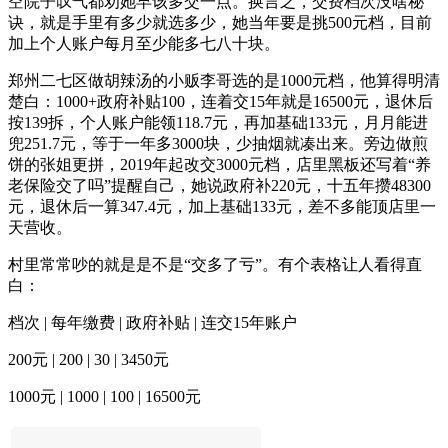
空院子叹气都劝她早该多交一点。换言之，交费档次没啥秘
诀，就是手里有多少就选多少，她当年要是挑500元档，目前
加上个人账户每月至少能多七八十块。
郑州二七区做胡辣汤的小贩李哥选的是1000元档，他算得明清
楚白：1000+政府补贴100，连着交15年就是16500元，退休后
按139拆，个人账户能领118.7元，再加基础133元，月月能进
兜251.7元，等于一年多3000块，少抽烟就凑出来。旁边做煎
饼的张姐更拼，2019年起改交3000元档，店里黑板还写着“养
老保险交了吗”提醒自己，她说政府补220元，十五年攒48300
元，退休后一算347.4元，加上基础133元，差不多能顶店里一
天营收。
村里常常吵的就是是不是“交多了亏”。有个表格让人看得直
白：
档次 | 每年缴费 | 政府补贴 | 连交15年账户
200元 | 200 | 30 | 3450元
1000元 | 1000 | 100 | 16500元