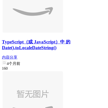
TypeScript（或 JavaScript）中 的
Date().toLocaleDateString()
内容分享
4个月前
1
6
0