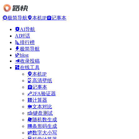
极简导航
本机IP
记事本
AI导航
AI对话
排行榜
极简导航
blog
收录投稿
在线工具
本机IP
高清壁纸
记事本
2FA验证器
计算器
文本对比
键盘测试
随机数生成
条形码生成
数字大小写