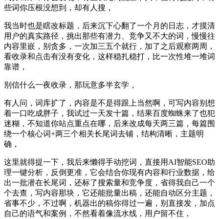
些词你压根没想到，却有人搜，
我当时也是瞎改标题，后来沉下心翻了一个月的日志，才摸清
用户的真实路径，挑出那些有潜力、竞争又不大的词，慢慢往
内容里嵌，别贪多，一次加三五个就行，加了之后观察两周，
看收录和点击有没有变化，这样稳扎稳打，比一次性堆一堆词
靠谱，
别信什么一夜收录，那玩意多半玄学，
有人问，词库扩了，内容是不是得跟上当然啊，可写内容别想
着一口吃成胖子，我试过一天发十篇，结果百度蜘蛛来了也犯
迷糊，不知道你站点重点在哪，后来改成每天两三篇，每篇围
绕一个核心词+两三个相关长尾词去铺，结构清晰，主题明
确，
这里就得提一下，我后来懒得手动挖词，直接用AI智能SEO助
理一键分析，反倒更准，它会结合你现有内容和行业数据，给
出一批潜在长尾词，还标了搜索量和竞争度，省得我自己一个
个去查，写内容那块，它还能批量出稿，还能自动区分主题，
省事不少，不过啊，机器出的稿你得过一遍，别直接发，加点
自己的语气和案例，不然看着像流水线，用户留不住，