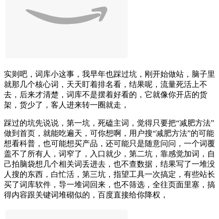
实则吧，词库小这事，我早年也踩过坑，刚开始做站，脑子里
就那几个核心词，天天盯着排名看，结果呢，流量死活上不
去，后来才清楚，词库不是摆着好看的，它就像你开店的货
架，货少了，客人进来转一圈就走，
踩过的坑先说说，第一坑，死磕主词，觉得只要把“减肥方法”
做到首页，就能吃遍天，可你想啊，用户搜“减肥方法”的可能
想看科普，也可能想买产品，还可能只是随意问问，一个词覆
盖不了所有人，词窄了，入口就少，第二坑，靠感觉加词，自
己拍脑袋想几个相关词丢进去，也不查数据，结果写了一堆没
人搜的东西，白忙活，第三坑，指望工具一次搞定，有些站长
买了词库软件，导一堆词回来，也不筛选，全往页面里塞，搞
得内容跟关键词堆砌似的，百度直接给你降权，