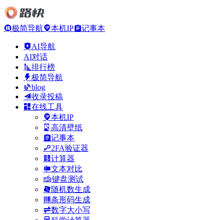
极简导航
本机IP
记事本
AI导航
AI对话
排行榜
极简导航
blog
收录投稿
在线工具
本机IP
高清壁纸
记事本
2FA验证器
计算器
文本对比
键盘测试
随机数生成
条形码生成
数字大小写