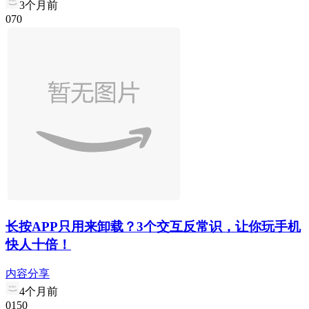
3个月前
0
7
0
长按APP只用来卸载？3个交互反常识，让你玩手机
快人十倍！
内容分享
4个月前
0
15
0