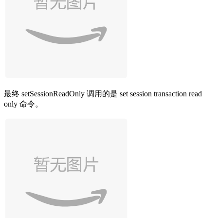
最终
setSessionReadOnly
调用的是
set session transaction read
only
命令。