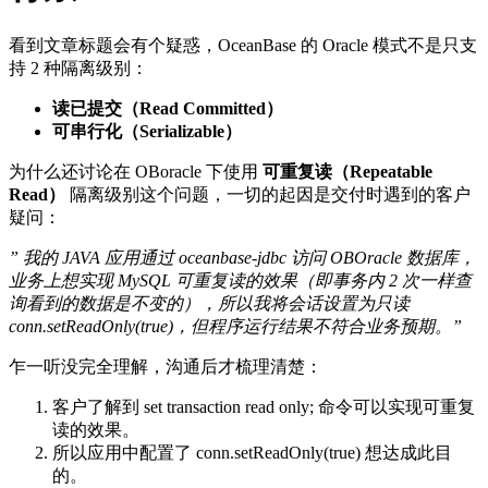
看到文章标题会有个疑惑，OceanBase 的 Oracle 模式不是只支
持 2 种隔离级别：
读已提交（Read Committed）
可串行化（Serializable）
为什么还讨论在 OBoracle 下使用
可重复读（Repeatable
Read）
隔离级别这个问题，一切的起因是交付时遇到的客户
疑问：
” 我的 JAVA 应用通过 oceanbase-jdbc 访问 OBOracle 数据库，
业务上想实现 MySQL 可重复读的效果（即事务内 2 次一样查
询看到的数据是不变的），所以我将会话设置为只读
conn.setReadOnly(true)
，但程序运行结果不符合业务预期。”
乍一听没完全理解，沟通后才梳理清楚：
客户了解到
set transaction read only;
命令可以实现可重复
读的效果。
所以应用中配置了
conn.setReadOnly(true)
想达成此目
的。