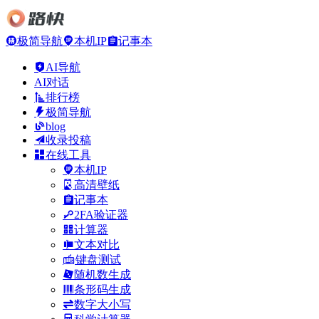
极简导航
本机IP
记事本
AI导航
AI对话
排行榜
极简导航
blog
收录投稿
在线工具
本机IP
高清壁纸
记事本
2FA验证器
计算器
文本对比
键盘测试
随机数生成
条形码生成
数字大小写