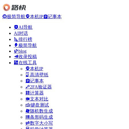
极简导航
本机IP
记事本
AI导航
AI对话
排行榜
极简导航
blog
收录投稿
在线工具
本机IP
高清壁纸
记事本
2FA验证器
计算器
文本对比
键盘测试
随机数生成
条形码生成
数字大小写