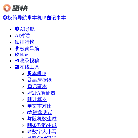
极简导航
本机IP
记事本
AI导航
AI对话
排行榜
极简导航
blog
收录投稿
在线工具
本机IP
高清壁纸
记事本
2FA验证器
计算器
文本对比
键盘测试
随机数生成
条形码生成
数字大小写