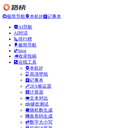
极简导航
本机IP
记事本
AI导航
AI对话
排行榜
极简导航
blog
收录投稿
在线工具
本机IP
高清壁纸
记事本
2FA验证器
计算器
文本对比
键盘测试
随机数生成
条形码生成
数字大小写