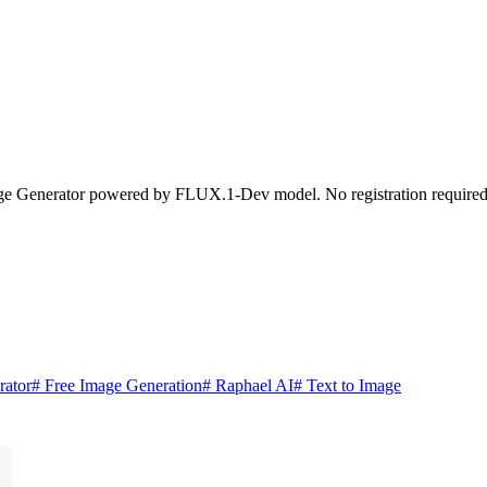
mage Generator powered by FLUX.1-Dev model. No registration required,
rator
# Free Image Generation
# Raphael AI
# Text to Image