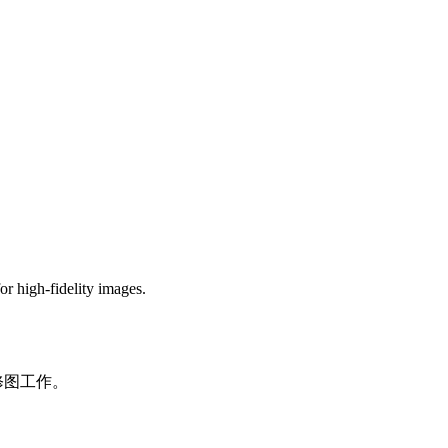
r high-fidelity images.
修图工作。