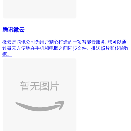
腾讯微云
微云是腾讯公司为用户精心打造的一项智能云服务, 您可以通
过微云方便地在手机和电脑之间同步文件、推送照片和传输数
据。