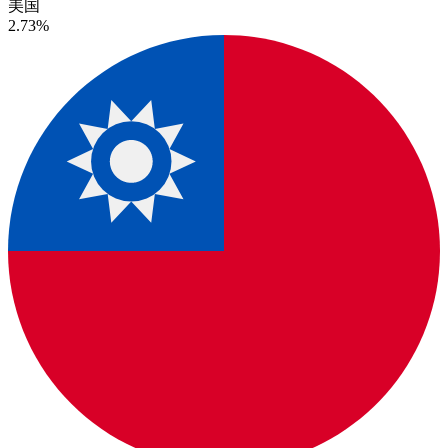
美国
2.73%