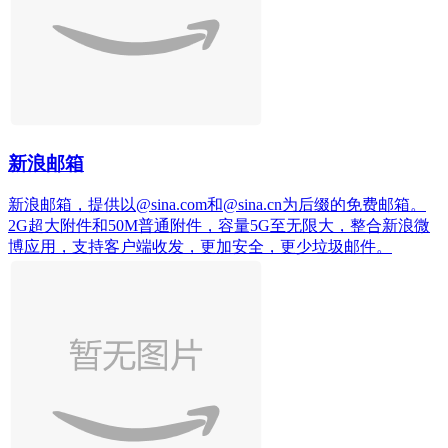
新浪邮箱
新浪邮箱，提供以@sina.com和@sina.cn为后缀的免费邮箱。
2G超大附件和50M普通附件，容量5G至无限大，整合新浪微
博应用，支持客户端收发，更加安全，更少垃圾邮件。