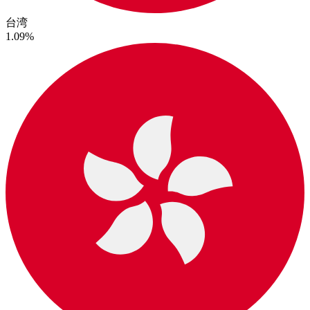
台湾
1.09%