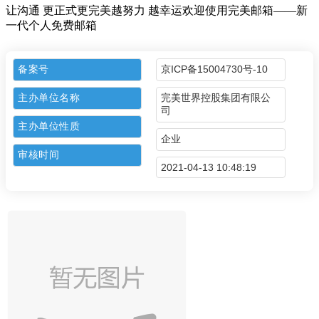
让沟通 更正式更完美越努力 越幸运欢迎使用完美邮箱——新
一代个人免费邮箱
备案号
京ICP备15004730号-10
主办单位名称
完美世界控股集团有限公
司
主办单位性质
企业
审核时间
2021-04-13 10:48:19