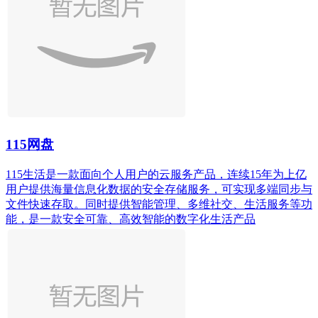
115网盘
115生活是一款面向个人用户的云服务产品，连续15年为上亿
用户提供海量信息化数据的安全存储服务，可实现多端同步与
文件快速存取。同时提供智能管理、多维社交、生活服务等功
能，是一款安全可靠、高效智能的数字化生活产品