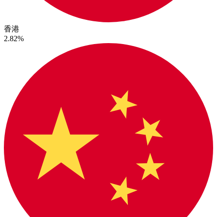
香港
2.82%