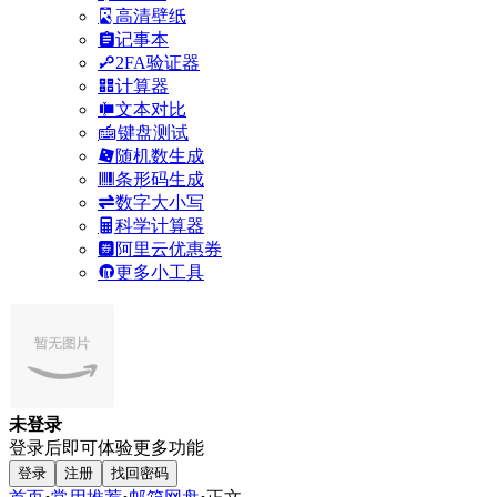
高清壁纸
记事本
2FA验证器
计算器
文本对比
键盘测试
随机数生成
条形码生成
数字大小写
科学计算器
阿里云优惠券
更多小工具
未登录
登录后即可体验更多功能
登录
注册
找回密码