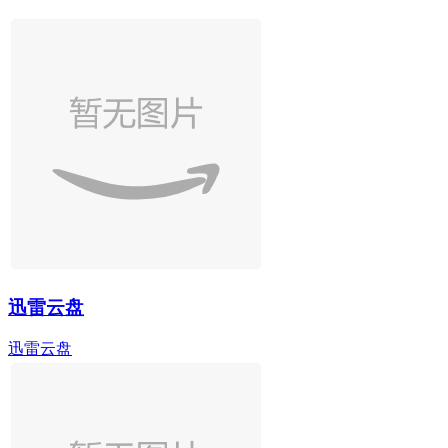
迅雷云盘
迅雷云盘