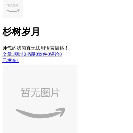
杉树岁月
帅气的我简直无法用语言描述！
文章
1
网址
0
书籍
0
软件
0
评论
0
已发布
1