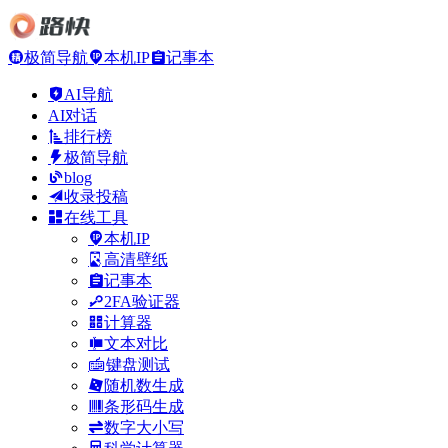
极简导航
本机IP
记事本
AI导航
AI对话
排行榜
极简导航
blog
收录投稿
在线工具
本机IP
高清壁纸
记事本
2FA验证器
计算器
文本对比
键盘测试
随机数生成
条形码生成
数字大小写