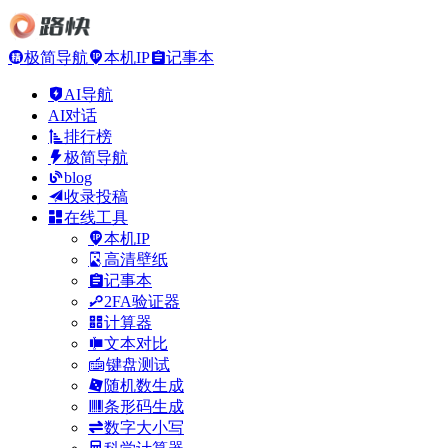
极简导航
本机IP
记事本
AI导航
AI对话
排行榜
极简导航
blog
收录投稿
在线工具
本机IP
高清壁纸
记事本
2FA验证器
计算器
文本对比
键盘测试
随机数生成
条形码生成
数字大小写