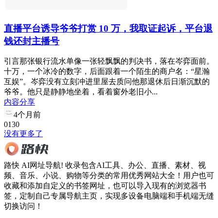
直播平台诱导爷爷打赏 10 万，我取证起诉，平台退
钱还封主播号
引言那张银行流水单像一张轻飘飘的判决书，落在岑弈面前。
十万，一个冰冷的数字，后面跟着一个陌生的商户名：“星瀚
互娱”。岑弈没有立刻冲进里屋去质问他那退休后日渐沉默的
爷爷。他只是静静地坐着，看着窗外老旧小...
内容分享
4个月前
0
13
0
没有更多了
路快 AI网址导航! 收录包含AI工具、办公、直播、素材、视
频、音乐、小说、购物等分类的常用优秀网站大全！用户也可
收藏和添加自定义的书签网址，也可以导入现有的浏览器书
签，定制自己专属导航主页，实现多设备电脑端和手机端无缝
切换访问！