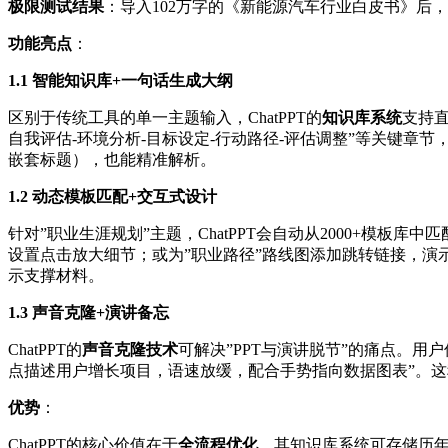
极限测试结果
：导入102万字的《新能源汽车行业白皮书》后，C
功能亮点
：
1.1 智能知识库+一句话生成大纲
区别于传统工具的单一主题输入，ChatPPT的
知识库系统
支持直
自我评估-环境分析-目标设定-行动路径-评估调整”等关键章
嵌套标题），也能精准解析。
1.2 动态模板匹配+交互式设计
针对”职业生涯规划”主题，ChatPPT会自动从2000+模板库中匹
设置点击放大细节；或为”职业路径”路线图添加跳转链接，演
示支撑材料。
1.3 声音克隆+演讲备忘
ChatPPT的
声音克隆技术
可解决”PPT与演讲脱节”的痛点。用
点描述用户增长项目，语速放缓，配合手势指向数据图表”。这
优势
：
ChatPPT的核心价值在于
全流程优化
。其知识库系统可存储历年