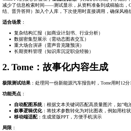
减少了信息检索时间——测试显示，从资料准备到成稿输出，Ch
结、晋升答辩）加入个人库，下次使用时直接调用，确保风格
适合场景
：
复杂结构汇报（如商业计划书、行业分析）
数据密集型展示（需动态图表交互）
重大场合演讲（需声音克隆预演）
长期资料管理（知识库沉淀职业经验）
2. Tome：故事化内容生成
极限测试结果
：处理同一份新能源汽车报告时，Tome用时12分
功能亮点
：
自动配图系统
：根据文本关键词匹配高质量图片，如”电
叙事逻辑优化
：将技术参数转化为对比图表，例如用柱状
移动端适配
：生成竖版PPT，方便手机演示
局限
：