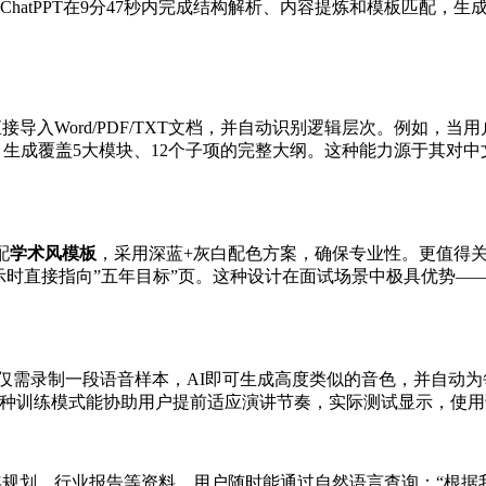
hatPPT在9分47秒内完成结构解析、内容提炼和模板匹配，生成
接导入Word/PDF/TXT文档，并自动识别逻辑层次。例如，
节，生成覆盖5大模块、12个子项的完整大纲。这种能力源于其
配
学术风模板
，采用深蓝+灰白配色方案，确保专业性。更值得关注
示时直接指向”五年目标”页。这种设计在面试场景中极具优势—
户仅需录制一段语音样本，AI即可生成高度类似的音色，并自动
种训练模式能协助用户提前适应演讲节奏，实际测试显示，使用
规划、行业报告等资料，用户随时能通过自然语言查询：“根据我2