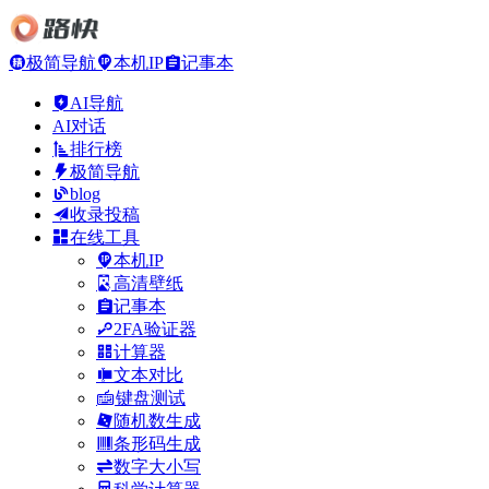
极简导航
本机IP
记事本
AI导航
AI对话
排行榜
极简导航
blog
收录投稿
在线工具
本机IP
高清壁纸
记事本
2FA验证器
计算器
文本对比
键盘测试
随机数生成
条形码生成
数字大小写