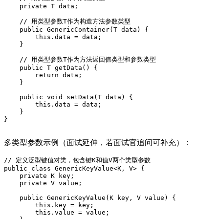
private
 T 
data
;

// 用类型参数T作为构造方法参数类型
public
 GenericContainer(T 
data
) {

this
.
data
 = 
data
;

    }

// 用类型参数T作为方法返回值类型和参数类型
public
 T getData() {

return
data
;

    }

public
 void setData(T 
data
) {

this
.
data
 = 
data
;

    }

}

多类型参数示例（面试延伸，若面试官追问可补充）：
// 定义泛型键值对类，包含键K和值V两个类型参数
public
class
GenericKeyValue
<K, V> {
private
 K key;

private
 V value;

public
GenericKeyValue
(K key, V value)
{

this
.key = key;

this
.value = value;
