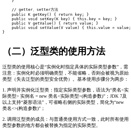
    }

// getter、setter方法
public
 K 
getKey
()
{ 
return
 key; }

public
void
setKey
(K key)
{ 
this
.key = key; }

public
 V 
getValue
()
{ 
return
 value; }

public
void
setValue
(V value)
{ 
this
.value = value;
}

（二）泛型类的使用方法
泛型类的使用核心是“实例化时指定具体的实际类型参数”，需
注意：实例化时必须明确类型，不能省略，否则会被视为原始
类型（失去泛型的类型安全优势）。基本使用步骤分为两步：
1. 声明并实例化泛型类：指定实际类型参数，语法为“类名<实
际类型> 实例名 = new 类名<实际类型>(构造参数)”；JDK 7及
以上支持“菱形语法”，可省略右侧的实际类型，简化为“new
类名<>(构造参数)”；
2. 调用泛型类的成员：与普通类使用方式一致，此时所有使用
类型参数的地方都会被替换为指定的实际类型。