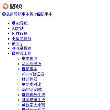
极简导航
本机IP
记事本
AI导航
AI对话
排行榜
极简导航
blog
收录投稿
在线工具
本机IP
高清壁纸
记事本
2FA验证器
计算器
文本对比
键盘测试
随机数生成
条形码生成
数字大小写