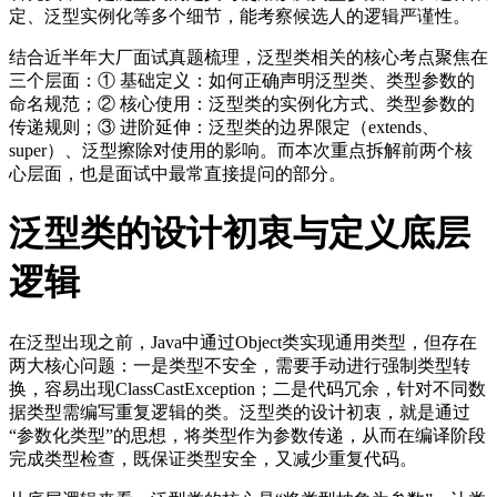
定、泛型实例化等多个细节，能考察候选人的逻辑严谨性。
结合近半年大厂面试真题梳理，泛型类相关的核心考点聚焦在
三个层面：① 基础定义：如何正确声明泛型类、类型参数的
命名规范；② 核心使用：泛型类的实例化方式、类型参数的
传递规则；③ 进阶延伸：泛型类的边界限定（extends、
super）、泛型擦除对使用的影响。而本次重点拆解前两个核
心层面，也是面试中最常直接提问的部分。
泛型类的设计初衷与定义底层
逻辑
在泛型出现之前，Java中通过Object类实现通用类型，但存在
两大核心问题：一是类型不安全，需要手动进行强制类型转
换，容易出现ClassCastException；二是代码冗余，针对不同数
据类型需编写重复逻辑的类。泛型类的设计初衷，就是通过
“参数化类型”的思想，将类型作为参数传递，从而在编译阶段
完成类型检查，既保证类型安全，又减少重复代码。