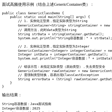
面试高频使用示例（结合上述GenericContainer类）：
public
class
 GenericClassDemo {

public
static
void
 main(
String
[] args) {

// 1. 实例化泛型类，指定实际类型为String
        GenericContainer<
String
> stringContainer = 
new
 
// 调用方法，此时data类型为String
String
 strData = stringContainer.getData();

        System.out.println(
"String容器数据："
 + strData);
// 2. 实例化泛型类，指定实际类型为Integer
        GenericContainer<Integer> integerContainer = 
ne
        Integer intData = integerContainer.getData();

        System.out.println(
"Integer容器数据："
 + intData)
// 错误示范：未指定实际类型（原始类型），失去类型安全
        GenericContainer rawContainer = 
new
 GenericCont
// 需强制类型转换，容易出现ClassCastException
String
 errorData = (
String
) rawContainer.getDat
    }

}
输出结果：
String
容器数据：
Java
Integer