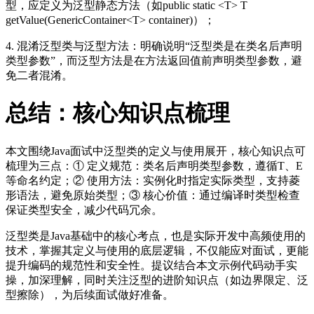
型，应定义为泛型静态方法（如public static <T> T
getValue(GenericContainer<T> container)）；
4. 混淆泛型类与泛型方法：明确说明“泛型类是在类名后声明
类型参数”，而泛型方法是在方法返回值前声明类型参数，避
免二者混淆。
总结：核心知识点梳理
本文围绕Java面试中泛型类的定义与使用展开，核心知识点可
梳理为三点：① 定义规范：类名后声明类型参数，遵循T、E
等命名约定；② 使用方法：实例化时指定实际类型，支持菱
形语法，避免原始类型；③ 核心价值：通过编译时类型检查
保证类型安全，减少代码冗余。
泛型类是Java基础中的核心考点，也是实际开发中高频使用的
技术，掌握其定义与使用的底层逻辑，不仅能应对面试，更能
提升编码的规范性和安全性。提议结合本文示例代码动手实
操，加深理解，同时关注泛型的进阶知识点（如边界限定、泛
型擦除），为后续面试做好准备。