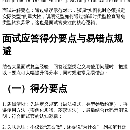
Exception
in
thread
 "
main
" 
java
.lang
.ClassCastException
面试讲解要点：通过错误示范对比，强调“实例化时必须指定
实际类型”的重大性，说明泛型如何通过编译时类型检查避免
类型转换异常，这也是面试官关注的核心逻辑。
面试应答得分要点与易错点规
避
结合大量面试复盘经验，回答泛型类定义与使用问题时，把握
以下要点可大幅提升得分率，同时规避常见易错点：
（一）得分要点
1. 逻辑清晰：先讲定义规范（语法格式、类型参数约定），再
讲使用方法（实例化步骤、菱形语法），最后结合代码示例说
明，符合面试官的认知逻辑；
2. 关联原理：不仅说“怎么做”，还要说“为什么”，列如解释泛