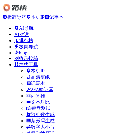
极简导航
本机IP
记事本
AI导航
AI对话
排行榜
极简导航
blog
收录投稿
在线工具
本机IP
高清壁纸
记事本
2FA验证器
计算器
文本对比
键盘测试
随机数生成
条形码生成
数字大小写