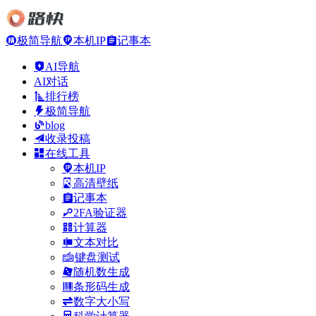
极简导航
本机IP
记事本
AI导航
AI对话
排行榜
极简导航
blog
收录投稿
在线工具
本机IP
高清壁纸
记事本
2FA验证器
计算器
文本对比
键盘测试
随机数生成
条形码生成
数字大小写