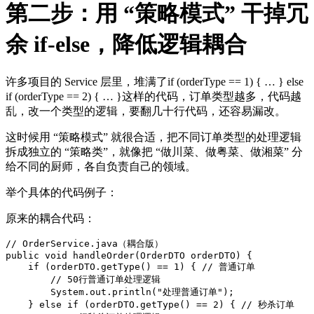
第二步：用 “策略模式” 干掉冗
余 if-else，降低逻辑耦合
许多项目的 Service 层里，堆满了if (orderType == 1) { … } else
if (orderType == 2) { … }这样的代码，订单类型越多，代码越
乱，改一个类型的逻辑，要翻几十行代码，还容易漏改。
这时候用 “策略模式” 就很合适，把不同订单类型的处理逻辑
拆成独立的 “策略类”，就像把 “做川菜、做粤菜、做湘菜” 分
给不同的厨师，各自负责自己的领域。
举个具体的代码例子：
原来的耦合代码：
// OrderService.java（耦合版）
public
void
handleOrder
(
OrderDTO orderDTO
)
 {

if
 (orderDTO.getType() == 
1
) { 
// 普通订单
// 50行普通订单处理逻辑
        System.
out
.println(
"处理普通订单"
);

    } 
else
if
 (orderDTO.getType() == 
2
) { 
// 秒杀订单