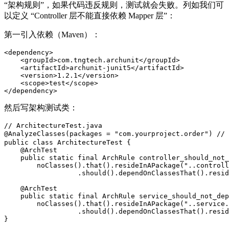
“架构规则”，如果代码违反规则，测试就会失败。列如我们可
以定义 “Controller 层不能直接依赖 Mapper 层”：
第一引入依赖（Maven）：
<
dependency
>
<
groupId
>
com.tngtech.archunit
</
groupId
>
<
artifactId
>
archunit-junit5
</
artifactId
>
<
version
>
1.2.1
</
version
>
<
scope
>
test
</
scope
>
</
dependency
>
然后写架构测试类：
// ArchitectureTest.java
@AnalyzeClasses
(packages = 
"com.yourproject.order"
) 
//
public
class
ArchitectureTest
{

@ArchTest
public
static
final
 ArchRule controller_should_not_
        noClasses().that().resideInAPackage(
"..controll
                  .should().dependOnClassesThat().resid
@ArchTest
public
static
final
 ArchRule service_should_not_dep
        noClasses().that().resideInAPackage(
"..service.
                  .should().dependOnClassesThat().resid
}