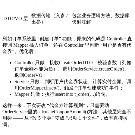
数据传输（入参 /
包含业务逻辑方法、数据库
DTO/VO 层
出参）
映射注解
列如订单系统里 “创建订单” 功能，原来的代码是 Controller 直
接调 Mapper 插入订单，还在 Controller 里判断 “用户是否有代
金券”。优化后：
Controller 只做：接收CreateOrderDTO、校验参数（列如
订单金额不能为负）、调用OrderService.createOrder()、
返回OrderVO；
Service 只做：判断用户代金券状态、计算实付金额、调
用OrderMapper.insert()、触发 “订单创建成功” 事件；
Mapper 只做：执行insert into t_order(…)语句。
这样一来，下次要改 “代金券计算规则”，只需要动
OrderService里的calculateCouponAmount()方法，其他层完全不
用碰 —— 从 “改 5 个类” 变成 “只动 1 个文件”，效率直接拉
满。