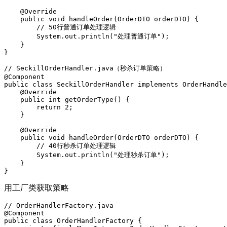
@Override
public
void
handleOrder
(OrderDTO orderDTO)
{

// 50行普通订单处理逻辑
        System.out.println(
"处理普通订单"
);

    }

}

// SeckillOrderHandler.java（秒杀订单策略）
@Component
public
class
SeckillOrderHandler
implements
OrderHandle
@Override
public
int
getOrderType
()
{

return
2
;

    }

@Override
public
void
handleOrder
(OrderDTO orderDTO)
{

// 40行秒杀订单处理逻辑
        System.out.println(
"处理秒杀订单"
);

    }

}
用工厂类获取策略
// OrderHandlerFactory.java
@Component
public
class
OrderHandlerFactory
{
