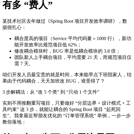
有多 “费人”
某技术社区去年做过《Spring Boot 项目开发效率调研》，数
据很扎心：
耦合度高的项目（Service 平均代码量＞1000 行），新功
能开发效率比规范项目低 62%；
修改耦合模块时，BUG 率是低耦合模块的 3.8 倍；
团队新人上手耦合项目，平均需要 21 天，而规范项目仅
需 7 天。
咱们开发人员最宝贵的就是时间，本来能早点下班陪家人，结
果由于代码耦合，天天加班改 BUG，谁受得了？
3 步解耦法：从 “改 5 个类” 到 “只动 1 个文件”
实则不用推翻重写项目，只要做好 “分层边界 + 设计模式 + 工
具约束” 这 3 步，就能让耦合的 Spring Boot 项目 “起死回
生”。我拿最近帮朋友优化的 “订单管理系统” 举例，一步一步
教你落地：