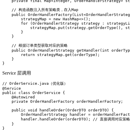
private
final
 Map<Integer, OrderHandlerStrategy> st
// 构造函数注入所有策略类，存入Map
public
OrderHandlerFactory
(List<OrderHandlerStrateg
        strategyMap = 
new
 HashMap<>();

for
 (OrderHandlerStrategy strategy : strategyLi
            strategyMap.put(strategy.getOrderType(), st
        }

    }

// 根据订单类型获取对应的策略
public
 OrderHandlerStrategy 
getHandler
(
int
 orderTyp
return
 strategyMap.get(orderType);

    }

}
Service 层调用
// OrderService.java（优化版）
@Service
public
class
OrderService
{

@Autowired
private
 OrderHandlerFactory orderHandlerFactory;

public
void
handleOrder
(OrderDTO orderDTO)
{

        OrderHandlerStrategy handler = orderHandlerFact
        handler.handleOrder(orderDTO); 
// 直接调用对应策略
    }

}