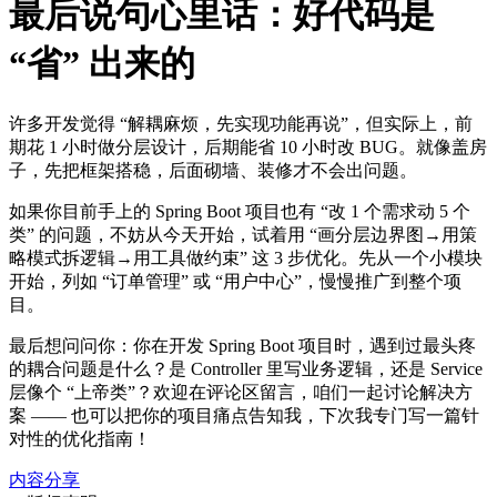
最后说句心里话：好代码是
“省” 出来的
许多开发觉得 “解耦麻烦，先实现功能再说”，但实际上，前
期花 1 小时做分层设计，后期能省 10 小时改 BUG。就像盖房
子，先把框架搭稳，后面砌墙、装修才不会出问题。
如果你目前手上的 Spring Boot 项目也有 “改 1 个需求动 5 个
类” 的问题，不妨从今天开始，试着用 “画分层边界图→用策
略模式拆逻辑→用工具做约束” 这 3 步优化。先从一个小模块
开始，列如 “订单管理” 或 “用户中心”，慢慢推广到整个项
目。
最后想问问你：你在开发 Spring Boot 项目时，遇到过最头疼
的耦合问题是什么？是 Controller 里写业务逻辑，还是 Service
层像个 “上帝类”？欢迎在评论区留言，咱们一起讨论解决方
案 —— 也可以把你的项目痛点告知我，下次我专门写一篇针
对性的优化指南！
内容分享