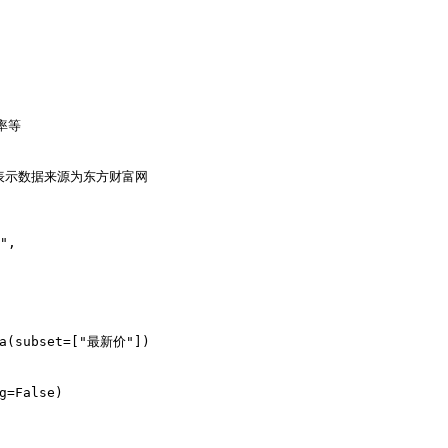
等

# em表示数据来源为东方财富网

, 

na(subset=["最新价"])

=False)
