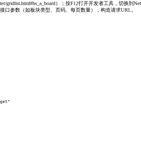
m/center/gridlist.html#hs_a_board）；按F12打开开发
接口参数（如板块类型、页码、每页数量），构造请求URL。
get"
