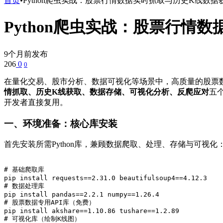
首页
•
Python爬虫实战：股票行情数据实时抓取与历史K线数据
Python爬虫实战：股票行情
9个月前发布
206
0
0
在量化交易、股市分析、数据可视化等场景中，高质量的股票
情抓取、历史K线获取、数据存储、可视化分析、反爬应对
五
开发者直接复用。
一、环境准备：核心库安装
首先安装所需Python库，兼顾数据爬取、处理、存储与可视化
# 基础爬取库

pip install requests==2.31.0 beautifulsoup4==4.12.3

# 数据处理库

pip install pandas==2.2.1 numpy==1.26.4

# 股票数据专用API库（免费）

pip install akshare==1.10.86 tushare==1.2.89

# 可视化库（绘制K线图）
