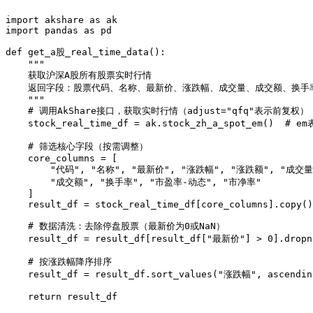
import akshare as ak

import pandas as pd

def get_a股_real_time_data():

    """

    获取沪深A股所有股票实时行情

    返回字段：股票代码、名称、最新价、涨跌幅、成交量、成交额、换手率
    """

    # 调用AkShare接口，获取实时行情（adjust="qfq"表示前复权）

    stock_real_time_df = ak.stock_zh_a_spot_em()  
    # 筛选核心字段（按需调整）

    core_columns = [

        "代码", "名称", "最新价", "涨跌幅", "涨跌额", "成交量"
        "成交额", "换手率", "市盈率-动态", "市净率"

    ]

    result_df = stock_real_time_df[core_columns].copy()

    # 数据清洗：去除停盘股票（最新价为0或NaN）

    result_df = result_df[result_df["最新价"] > 0].drop
    # 按涨跌幅降序排序

    result_df = result_df.sort_values("涨跌幅", ascending
    return result_df
