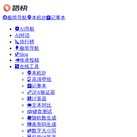
极简导航
本机IP
记事本
AI导航
AI对话
排行榜
极简导航
blog
收录投稿
在线工具
本机IP
高清壁纸
记事本
2FA验证器
计算器
文本对比
键盘测试
随机数生成
条形码生成
数字大小写