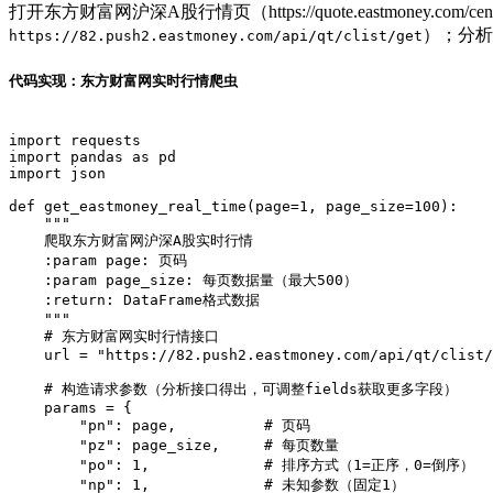
打开东方财富网沪深A股行情页（https://quote.eastmoney.co
）；分析
https://82.push2.eastmoney.com/api/qt/clist/get
代码实现：东方财富网实时行情爬虫
import requests

import pandas as pd

import json

def get_eastmoney_real_time(page=1, page_size=100):

    """

    爬取东方财富网沪深A股实时行情

    :param page: 页码

    :param page_size: 每页数据量（最大500）

    :return: DataFrame格式数据

    """

    # 东方财富网实时行情接口

    url = "https://82.push2.eastmoney.com/api/qt/clist/
    # 构造请求参数（分析接口得出，可调整fields获取更多字段）

    params = {
        "pn": page,          # 页码

        "pz": page_size,     # 每页数量

        "po": 1,             # 排序方式（1=正序，0=倒序）

        "np": 1,             # 未知参数（固定1）
