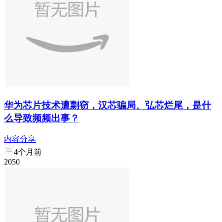
华为芯片技术遭剽窃，汉芯骗局、弘芯烂尾，是什
么导致频频出事？
内容分享
4个月前
20
5
0