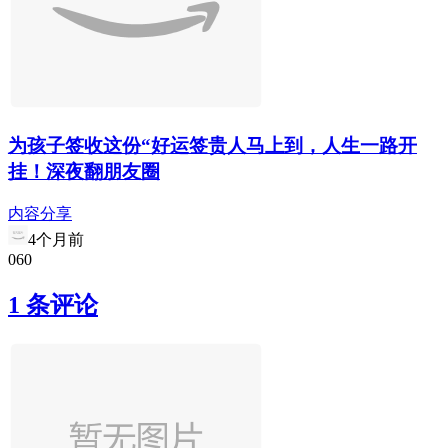
为孩子签收这份“好运签贵人马上到，人生一路开
挂！深夜翻朋友圈
内容分享
4个月前
0
6
0
1 条评论