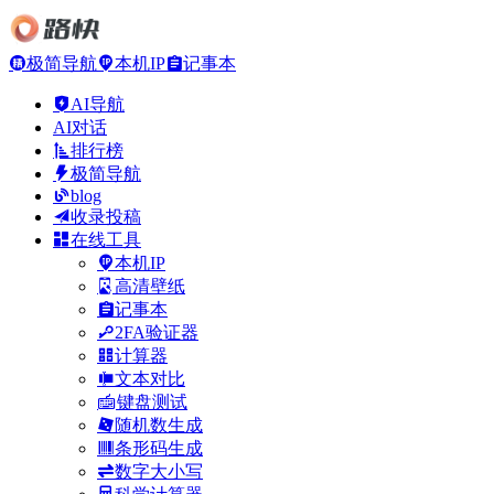
极简导航
本机IP
记事本
AI导航
AI对话
排行榜
极简导航
blog
收录投稿
在线工具
本机IP
高清壁纸
记事本
2FA验证器
计算器
文本对比
键盘测试
随机数生成
条形码生成
数字大小写